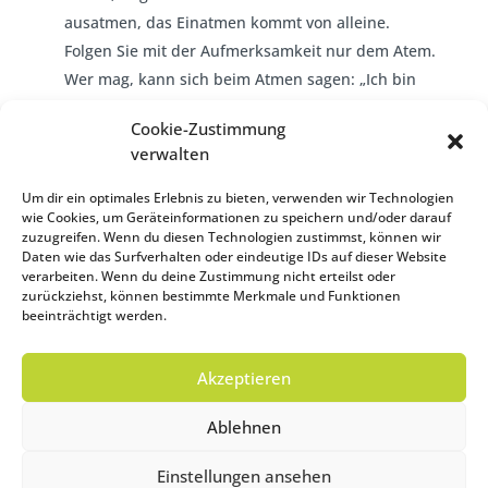
ausatmen, das Einatmen kommt von alleine.
Folgen Sie mit der Aufmerksamkeit nur dem Atem.
Wer mag, kann sich beim Atmen sagen: „Ich bin
ganz gelassen und ruhig“.
Cookie-Zustimmung
verwalten
Einfach danke sagen:
Wer von Herzen danke
sagen kann, ob für ein Lächeln, ein tröstendes
Um dir ein optimales Erlebnis zu bieten, verwenden wir Technologien
Wort, ein kleines oder großes Geschenk, dessen
wie Cookies, um Geräteinformationen zu speichern und/oder darauf
zuzugreifen. Wenn du diesen Technologien zustimmst, können wir
Leben gewinnt an Tiefe. Am Abend den Tag Revue
Daten wie das Surfverhalten oder eindeutige IDs auf dieser Website
passieren lassen und schauen, wofür Sie heute
verarbeiten. Wenn du deine Zustimmung nicht erteilst oder
zurückziehst, können bestimmte Merkmale und Funktionen
dankbar sind. So beenden Sie den Tag mit einem
beeinträchtigt werden.
wohltuenden Gedanken!
Akzeptieren
Ablehnen
Einstellungen ansehen