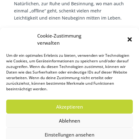
Natürlichen, zur Ruhe und Besinnung, wo man auch
einmal „offline“ geht, schenkt vielen mehr
Leichtigkeit und einen Neubeginn mitten im Leben.
Cookie-Zustimmung
verwalten
Einen guten und gesegneten Start in Ihre
ganz persönliche Fastenzeit wünschen die
Um dir ein optimales Erlebnis zu bieten, verwenden wir Technologien
Marienschwestern vom Karmel und die
wie Cookies, um Geräteinformationen zu speichern und/oder darauf
zuzugreifen. Wenn du diesen Technologien zustimmst, können wir
Mitarbeiter & Mitarbeiterinnen der
Daten wie das Surfverhalten oder eindeutige IDs auf dieser Website
Curhäuser Bad Kreuzen und Bad
verarbeiten. Wenn du deine Zustimmung nicht erteilst oder
Mühllacken.
zurückziehst, können bestimmte Merkmale und Funktionen
beeinträchtigt werden.
Akzeptieren
Ablehnen
Einstellungen ansehen